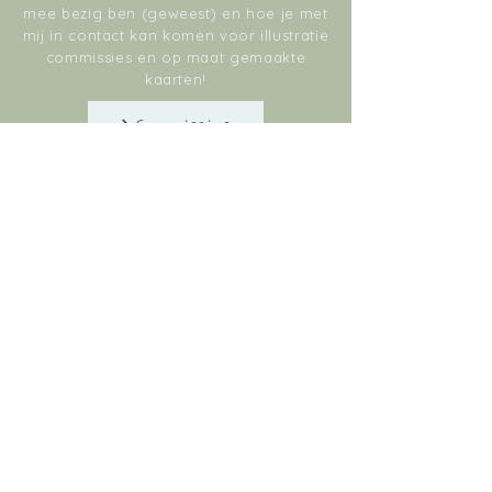
mee bezig ben (geweest) en hoe je met
mij in contact kan komen voor illustratie
commissies en op maat gemaakte
kaarten!
Commissies
© 2022 door Marlies Draaisma
Bekijk mijn tekeningen ook eens op Instagram!
Atelier Marlies
Illustraties en wenskaarten
Steentilstraat 19A
9711 GJ
Groningen